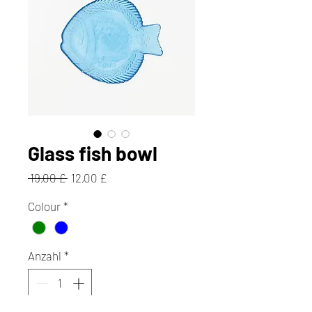
Glass fish bowl
Standardpreis
Sale-
 19,00 £ 
12,00 £
Preis
Colour
*
Anzahl
*