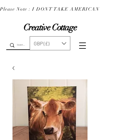
Please Note : I DONT TAKE AMERICAN EXPRESS : 
Creative Cottage
GBP (£)