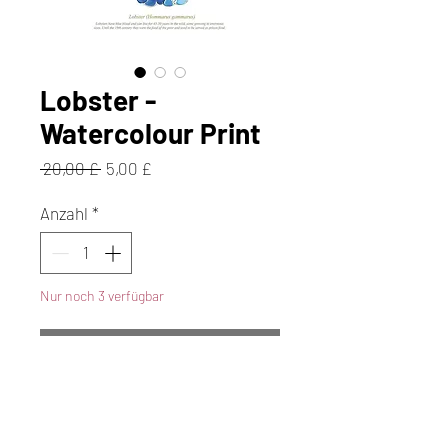
Lobster -
Watercolour Print
Standardpreis
Sale-
 20,00 £ 
5,00 £
Preis
Anzahl
*
Nur noch 3 verfügbar
In den Warenkorb
Sofortkauf