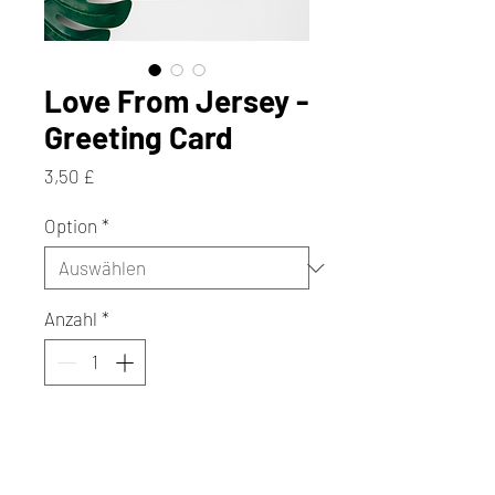
Love From Jersey -
Greeting Card
Preis
3,50 £
Option
*
Anzahl
*
In den Warenkorb
Sofortkauf