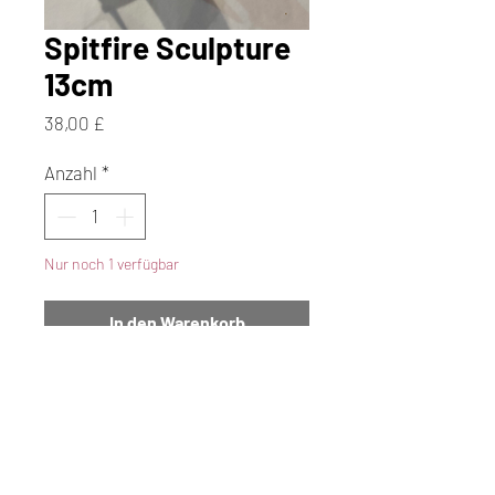
Spitfire Sculpture
13cm
Preis
38,00 £
Anzahl
*
Nur noch 1 verfügbar
In den Warenkorb
Sofortkauf
Discover the perfect Father's
Day gift with our exquisite