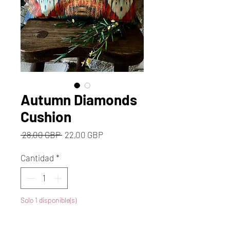
Autumn Diamonds
Cushion
Precio
Precio
 28,00 GBP 
22,00 GBP
de
oferta
Cantidad
*
Solo 1 disponible(s)
Agregar al carrito