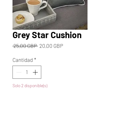
Grey Star Cushion
Precio
Precio
 25,00 GBP 
20,00 GBP
de
oferta
Cantidad
*
Solo 2 disponible(s)
Agregar al carrito
Realizar compra
Size: 30 x 30cm