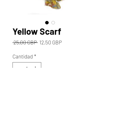
Yellow Scarf
Precio
Precio
 25,00 GBP 
12,50 GBP
de
oferta
Cantidad
*
Agregar al carrito
Realizar compra