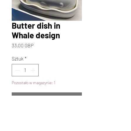
Butter dish in
Whale design
Cena
33,00 GBP
Sztuk
*
Pozostało w magazynie: 1
Dodaj do koszyka
Kup
Dive into whimsical charm with