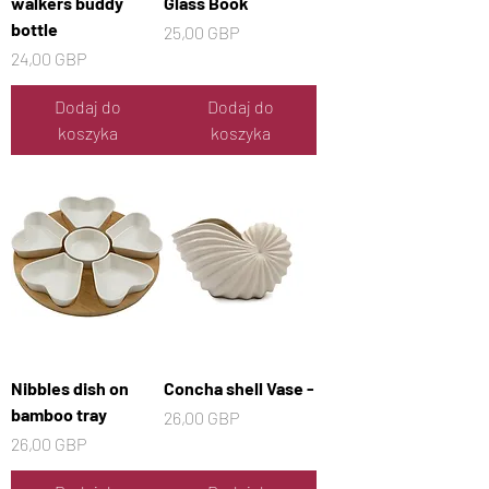
walkers buddy
Glass Book
bottle
Cena
25,00 GBP
Cena
24,00 GBP
Dodaj do
Dodaj do
koszyka
koszyka
Nibbles dish on
Concha shell Vase -
bamboo tray
Cena
26,00 GBP
Cena
26,00 GBP