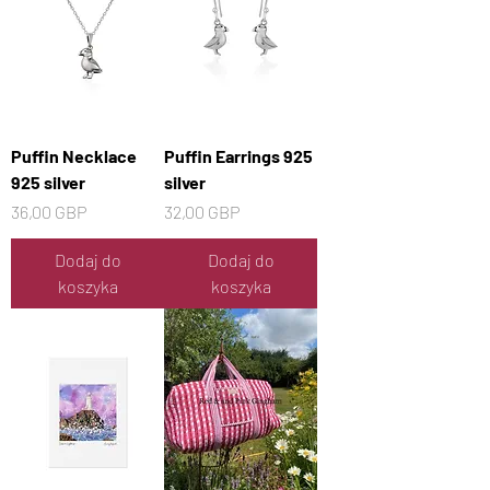
Puffin Necklace
Puffin Earrings 925
925 silver
silver
Cena
Cena
36,00 GBP
32,00 GBP
Dodaj do
Dodaj do
koszyka
koszyka