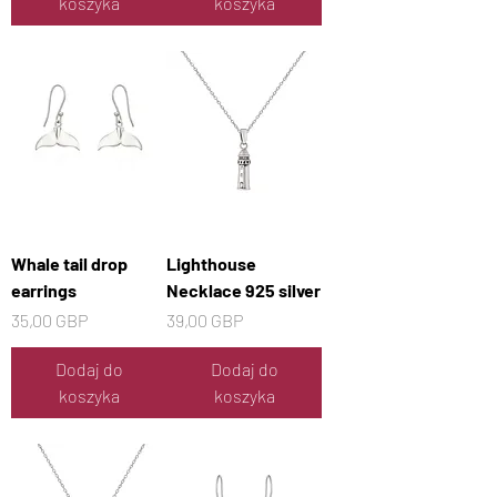
koszyka
koszyka
Whale tail drop
Lighthouse
earrings
Necklace 925 silver
Cena
Cena
35,00 GBP
39,00 GBP
Dodaj do
Dodaj do
koszyka
koszyka