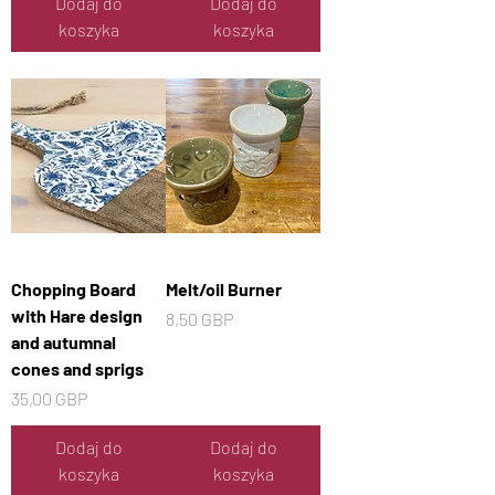
Dodaj do
Dodaj do
koszyka
koszyka
Chopping Board
Melt/oil Burner
with Hare design
Cena
8,50 GBP
and autumnal
cones and sprigs
Cena
35,00 GBP
Dodaj do
Dodaj do
koszyka
koszyka