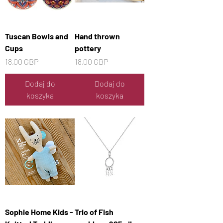
Tuscan Bowls and
Hand thrown
Cups
pottery
Cena
Cena
18,00 GBP
18,00 GBP
Dodaj do
Dodaj do
koszyka
koszyka
Sophie Home Kids -
Trio of Fish