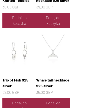
Knitted Teddies
necklace 925 silver
Cena
Cena
30,00 GBP
39,00 GBP
Dodaj do
Dodaj do
koszyka
koszyka
Trio of Fish 925
Whale tail necklace
silver
925 silver
Cena
Cena
32,00 GBP
35,00 GBP
Dodaj do
Dodaj do