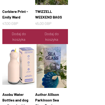
Corbiere Print -
TWIZZELL
Emily Ward
WEEKEND BAGS
Cena
Cena
47,00 GBP
45,00 GBP
Dodaj do
Dodaj do
koszyka
koszyka
Asobu Water
Author Allison
Bottles and dog
Parkinson Sea