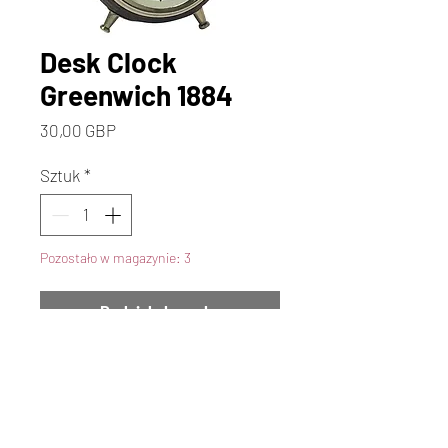
Desk Clock
Greenwich 1884
Cena
30,00 GBP
Sztuk
*
Pozostało w magazynie: 3
Dodaj do koszyka
Kup
Cast in brass with antique finish
faux effect leather binding