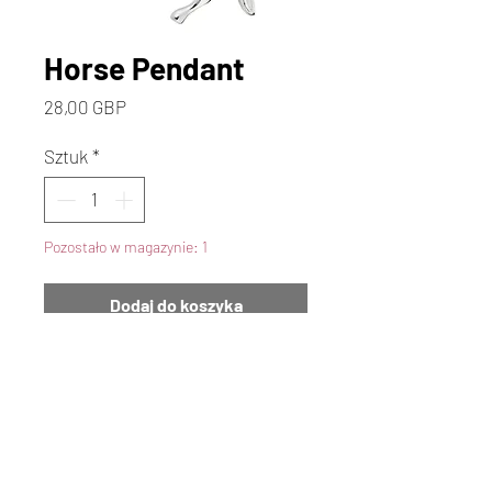
Horse Pendant
Cena
28,00 GBP
Sztuk
*
Pozostało w magazynie: 1
Dodaj do koszyka
Kup
Beautiful Rearing Horse
Pendant. This Beautiful Rearing
Horse Pendant is approx 3 1/4cm