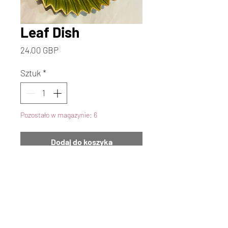
Leaf Dish
Cena
24,00 GBP
Sztuk
*
Pozostało w magazynie: 6
Dodaj do koszyka
Kup
Discover the elegance of our Two
toned green Leaf Dish at
Creative Cottage, an