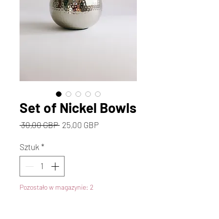
Set of Nickel Bowls
Regularna
Cena
 30,00 GBP 
25,00 GBP
cena
Rabatowa
Sztuk
*
Pozostało w magazynie: 2
Dodaj do koszyka