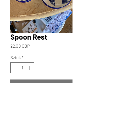
Spoon Rest
Cena
22,00 GBP
Sztuk
*
Dodaj do koszyka
Kup
Discover the perfect blend of