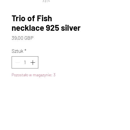
Trio of Fish
necklace 925 silver
Cena
39,00 GBP
Sztuk
*
Pozostało w magazynie: 3
Dodaj do koszyka
Kup
30mm in length from bail on
18" silver chain