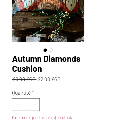
Autumn Diamonds
Cushion
Prix
Prix
 28,00 £GB 
22,00 £GB
original
promotionnel
Quantité
*
Il ne reste que 1 article(s) en stock
Ajouter au panier