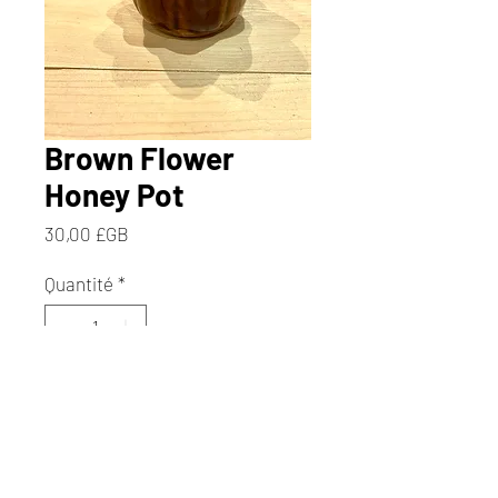
Brown Flower
Honey Pot
Prix
30,00 £GB
Quantité
*
Il ne reste que 1 article(s) en stock
Ajouter au panier
Commander et payer