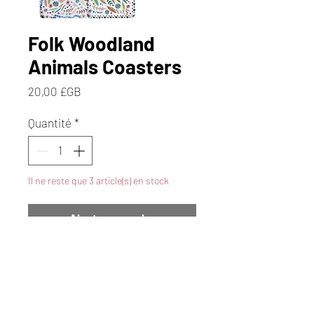
Folk Woodland
Animals Coasters
Prix
20,00 £GB
Quantité
*
Il ne reste que 3 article(s) en stock
Ajouter au panier
Commander et payer
Pack/4 Resin Coasters
Dimensions (each