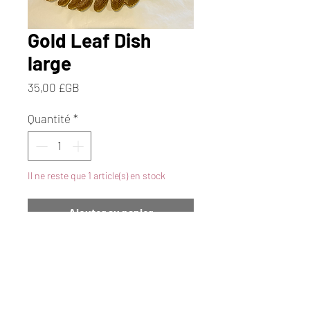
Gold Leaf Dish
large
Prix
35,00 £GB
Quantité
*
Il ne reste que 1 article(s) en stock
Ajouter au panier
Commander et payer
Elevate your Christmas décor
with our stunning Gold Leaf Dish