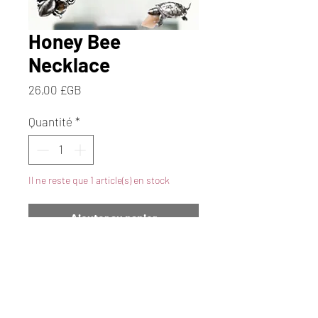
Honey Bee
Necklace
Prix
26,00 £GB
Quantité
*
Il ne reste que 1 article(s) en stock
Ajouter au panier
Commander et payer
Sterling Silver Bee and
Honeycomb double drop pendant