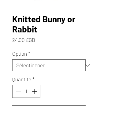
Knitted Bunny or
Rabbit
Prix
24,00 £GB
Option
*
Quantité
*
Ajouter au panier
Commander et payer