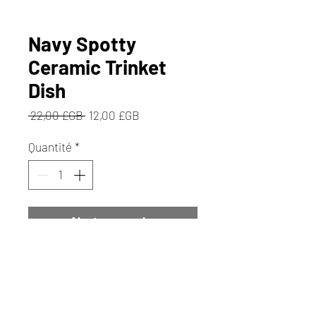
Navy Spotty
Ceramic Trinket
Dish
Prix
Prix
 22,00 £GB 
12,00 £GB
original
promotionnel
Quantité
*
Ajouter au panier
Commander et payer
Dimensions 20.3x12x2cm