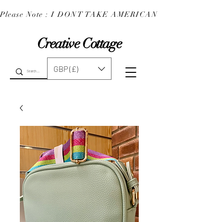
Please Note : I DONT TAKE AMERICAN EXPRESS : 
Creative Cottage
GBP (£)