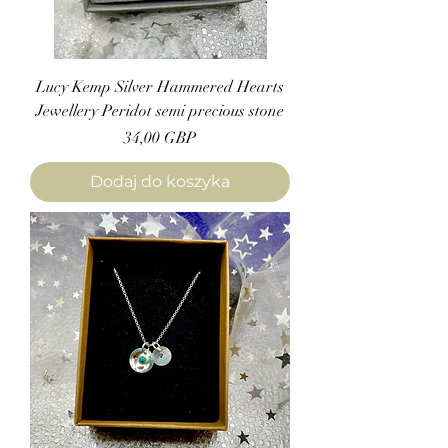
Lucy Kemp Silver Hammered Hearts
Jewellery Peridot semi precious stone
Cena
34,00 GBP
Dodaj do koszyka