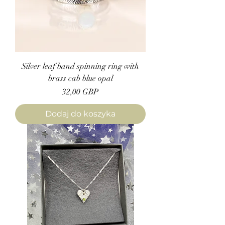
Silver leaf band spinning ring with
brass cab blue opal
Cena
32,00 GBP
Dodaj do koszyka