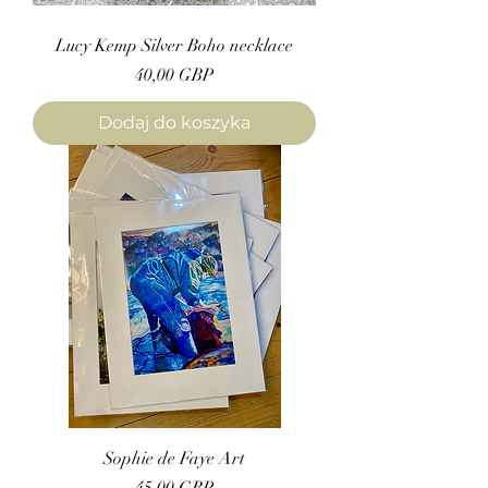
Lucy Kemp Silver Boho necklace
Cena
40,00 GBP
Dodaj do koszyka
Sophie de Faye Art
Cena